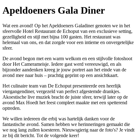
Apeldoeners Gala Diner
Wat een avond! Op het Apeldoeners Galadiner genoten we in het
sfeervolle Hotel Restaurant de Echoput van een exclusieve setting,
gezelligheid en stijl met bijna 100 gasten. Het restaurant was
helemaal van ons, en dat zorgde voor een intieme en onvergetelijke
sfeer.
De avond begon met een warm welkom en een stijlvolle fotoshoot
door Het Camerameisje. Iedere gast werd vereeuwigd, en als
bijzonder aandenken kreeg je jouw portret aan het einde van de
avond mee naar huis – prachtig geprint op een ansichtkaart.
Het culinaire team van De Echoput presenteerde een heerlijk
viergangendiner, vergezeld van perfect afgestemde drankjes.
Akoestische live muziek bracht de juiste sfeer, terwijl later op de
avond Max Hoedt het feest compleet maakte met een spetterend
optreden.
We willen iedereen die erbij was hartelijk danken voor de
fantastische avond. Samen hebben we herinneringen gemaakt die
we nog lang zullen koesteren. Nieuwsgierig naar de foto's? Je vindt
ze bij dit bericht. Tot de volgende keer!